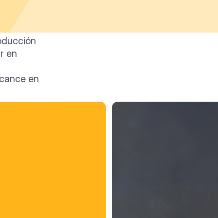
ducción 
r en 
cance en 